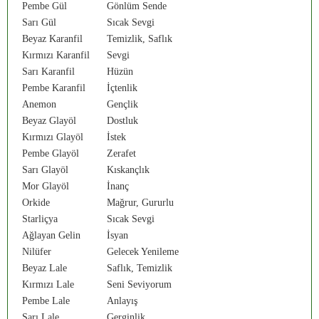
Pembe Gül
Gönlüm Sende
Sarı Gül
Sıcak Sevgi
Beyaz Karanfil
Temizlik, Saflık
Kırmızı Karanfil
Sevgi
Sarı Karanfil
Hüzün
Pembe Karanfil
İçtenlik
Anemon
Gençlik
Beyaz Glayöl
Dostluk
Kırmızı Glayöl
İstek
Pembe Glayöl
Zerafet
Sarı Glayöl
Kıskançlık
Mor Glayöl
İnanç
Orkide
Mağrur, Gururlu
Starliçya
Sıcak Sevgi
Ağlayan Gelin
İsyan
Nilüfer
Gelecek Yenileme
Beyaz Lale
Saflık, Temizlik
Kırmızı Lale
Seni Seviyorum
Pembe Lale
Anlayış
Sarı Lale
Gerginlik