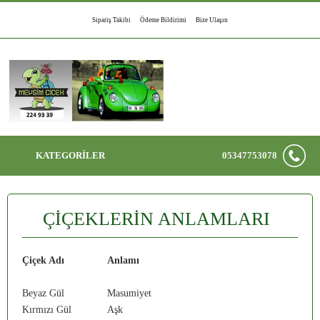
Sipariş Takibi
Ödeme Bildirimi
Bize Ulaşın
KATEGORİLER
05347753078
ÇİÇEKLERİN ANLAMLARI
Çiçek Adı
Anlamı
Beyaz Gül
Masumiyet
Kırmızı Gül
Aşk