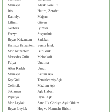
Menekşe
Alçak Gönüllü
İris
Hatıra, Zerafet
Kamelya
Mağrur
Lilium
Güven
Gerbera
İyimser
Frezya
Suçsuzluk
Beyaz Krizantem
Sadakat
Kırmızı Krizantem
Sessiz İstek
Mor Krizantem
Burukluk
Mersedes Gülü
Melonkoli
Fulya
Unutma
Altın Kadeh
Umut
Menekşe
Ketum Aşk
Kış Gülü
Temizlenmiş Aşk
Gelincik
Mazlum Aşk
Sıklamen
Aşk Haberi
Papatya
Uysal Aşk
Mor Leylak
Sana İlk Görüşte Aşık Oldum
Beyaz Leylak
Hoş ve Namuslu Birisin